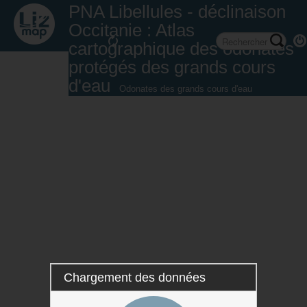
PNA Libellules - déclinaison
Occitanie : Atlas
cartographique des odonates
protégés des grands cours
d'eau
Odonates des grands cours d'eau
Chargement des données