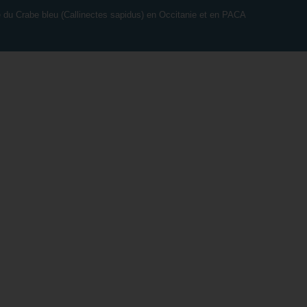
e du Crabe bleu (Callinectes sapidus) en Occitanie et en PACA